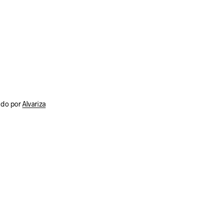
T
S
I
N
T
H
E
C
A
R
T
ido por
Alvariza
.