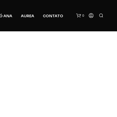
0
Ó ANA
AUREA
CONTATO
N
O
P
R
O
D
U
C