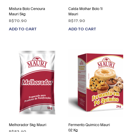
Mistura Bolo Cenoura
Calda Molhar Bolo 1l
Mauri 5kg
Mauri
R$
70.90
R$
17.90
ADD TO CART
ADD TO CART
Melhorador 5kg Mauri
Fermento Quimico Mauri
02 Kg
R$
83.40