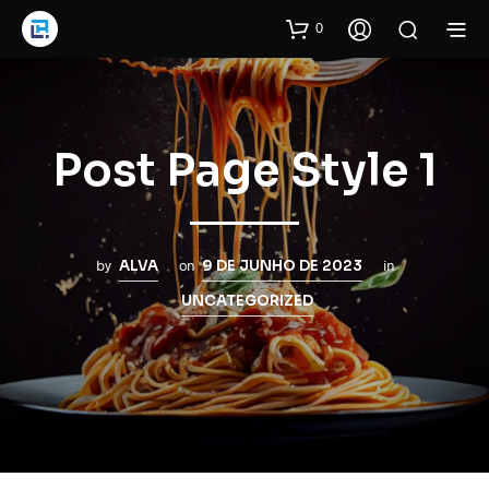
0
Post Page Style 1
by
ALVA
on
9 DE JUNHO DE 2023
in
UNCATEGORIZED