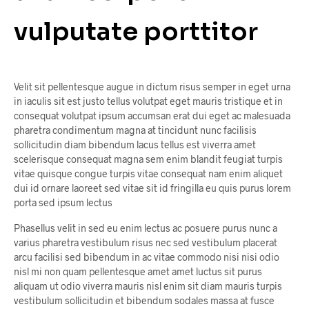
vulputate porttitor
Velit sit pellentesque augue in dictum risus semper in eget urna
in iaculis sit est justo tellus volutpat eget mauris tristique et in
consequat volutpat ipsum accumsan erat dui eget ac malesuada
pharetra condimentum magna at tincidunt nunc facilisis
sollicitudin diam bibendum lacus tellus est viverra amet
scelerisque consequat magna sem enim blandit feugiat turpis
vitae quisque congue turpis vitae consequat nam enim aliquet
dui id ornare laoreet sed vitae sit id fringilla eu quis purus lorem
porta sed ipsum lectus
Phasellus velit in sed eu enim lectus ac posuere purus nunc a
varius pharetra vestibulum risus nec sed vestibulum placerat
arcu facilisi sed bibendum in ac vitae commodo nisi nisi odio
nisl mi non quam pellentesque amet amet luctus sit purus
aliquam ut odio viverra mauris nisl enim sit diam mauris turpis
vestibulum sollicitudin et bibendum sodales massa at fusce