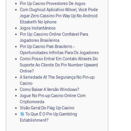
Pin Up Casino Provedores De Jogos
Com Oughout Aplicativo Móvel, Você Pode
Jogar Zero Cassino Pin Way Up No Android
Elizabeth No Iphone
Jogos Instantâneos
Pin Up: Cassino Online Confiável Para
Jogadores Brasileiros
Pin Up Casino País Brasileiro –
Oportunidades Infinitas Para Os Jogadores
Como Posso Entrar Em Contato Através Do
Suporte Ao Cliente Do Pin Number Upward
Online?
A Seriedade At The Segurança No Pin-up
Casino
Como Baixar A Versão Windows?
Jogue No Pin-up Casino Online Com
Criptomoeda
Visão Geral Do Flag Up Casino
To Que É O Pin Up Gambling
Establishment?