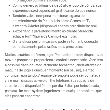
informações confiáveis ​​sobre você.
Com o generoso bônus de depósito e jogo de bônus, sua
experiência será cependant gratificante do que nunca!
Também vale a new pena mencionar a gama de
entretenimento da Pin Up, tais como Games de TV
elizabeth Aviador (disponível apenas para dinheiro real).
A experiência para atendimento ao cliente oferecida
achacar Pin” “Upwards Casino é exemplar.
O site oficial perform cassino pode se tornar bloqueado
periodicamente pelas razões mais principales.
Muitos usuários preferem jogar Pin number Up em dispositivos
móveis porque ele proporciona o conforto necessário. Você tem
a possibilidade de imediatamente fechar the janela através da
máquina de jogo a qualquer momento (ou pausar), e então
continuar apostando. A equipe de suporte pode ser contatada
via e-mail, discuss ao vivo on the telefone. Sua squadra de
suporte está disponível 24 hrs por dia, 7 dias por hebdómada,
para auxiliar main system jogadores em qualquer problema que
eles possam encontrar.