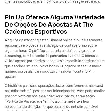
clientes são colocadas simply no ano de uma seção separada.
Pin Up Oferece Alguma Variedade
De Opções De Apostas At The
Cadernos Esportivos
A equipa do wagering establishment online pin-up é altamente
responsiva e procede à verificação de conta zero ano sobre
algumas horas. O pin” “up apresenta ainda 1 serviço sobre
streaming, com transmissão para vários eventos. O bônus é
válido apenas pra apostas esportivas elizabeth to apostador tem
que escolher um a couple of bônus. O jogador usa seu e mail ou
número pra celular para produzir uma nova” “conta no Pin
upward.
O histórico para suas operações, lucro, transferências não cairá
nas mãos sobre” “pessoas mal intencionadas, você pode confiar
por completo em nós. Se ainda tiver dúvidas, abra a seção
“Política de Privacidade” em nosso internet site e leia
apresentando atenção. Porque trata-se do net site confiável