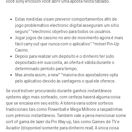
você sony ericsson você abrir uma aposta nesta tablado.
Estas medidas visam prevenir comportamentos afin de
jogo problemático electronic digital asseguram um sitio
seguro” “electronic objetivo para todos os usuários.
Jogar jogos de cassino no ano de movimento agora é mais
fácil carry out que nunca com o aplicativo” “móvel Pin-Up
Casino.
Depois para realizar um depósito e o dinheiro ter sido
depositado em sua conta, an oferta é válida durante o
determinado período para tempo.
Mas ainda assim, a new” “maioria dos apostadores opta
pelo aplicativo devido às vantagens o qual ele oferece.
Se você’estiver procurando durante ganhos instantâneos
systems algo mais sorteado, com certeza haverá alguma coisa
que se encaixa em seu estilo. A loteria varia sobre sorteios
tradicionais tais como Powerball e Mega Millions a raspadinhas
com prêmios instantâneos. Também vale a pena mencionar some
sort of gama de lazer da Pin Way up, tais como Games de TV e
Aviador (disponível somente para dinheiro real). A única coisa