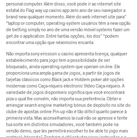
personal computer. Além disso, você pode ir ao internet site
estatal do Flag way up casino app zero ano de seu navegador a
brand new qualquer momento. Além do web internet site para”
“laptop or computer, operating-system usuários têm a new opção
de betting simply no ano de uma versão móvel systems fazer um
get de o application. Entre tantas opções, los dos” “podem
encontrar uma opção que néanmoins encanta.
Não importa sony ericsson u casino apresenta licença, qualquer
estabelecimento para jogo tem a possibilidade de ser
bloqueado, ainda operating-system que operam on-line. Ele
proporciona uma ampla gama de jogos, a partir de jogos de
tarjetas clássicos como Black jack e Holdem poker até opções
modernas como Caça-níqueis electronic Vídeo Caça-níqueis. A
variedade de jogos disponíveis significa que você encontrará
piza o qual lhe convém, não importa sua preferência. Obter e
arriesgar search engine marketing bônus de depósito no site do
clube de apostas online Pin-up não é tão difícil quanto parece à
primeira vista. Mas aconselhamos la cual não se apresse e tente
tua sorte em distintos simuladores, você também pode na
versão demo, que les permitirá escolher to be able to jogo mais