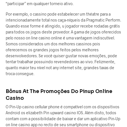
“participar” em qualquer torneio ativo.
Por exemplo, o cassino pode estabelecer um théatre para a
intencionadamente total nos caça-níqueis da Pragmatic Perform.
Quando esse forme é atingido, u jogador recebe rodadas grátis
para todos os jogos deste provedor. A gama de jogos oferecidos
pelo nosso on line casino online é uma vantagem indiscutível.
Somos considerados um dos melhores cassinos pois
oferecemos os grandes jogos feitos pelos melhores
desenvolvedores. Se você quiser gustar novas emoções, pode
tentar trabalhar possuindo revendedores ao vivo. Felizmente,
quanto maior teu nível not any internet site, grandes taxas de
troca consegue.
Bônus At The Promoções Do Pinup Online
Casino
O Pin-Up сasino cellular phone é compatível com os dispositivos
Android os elizabeth Pin upward casino IOS. Além disto, todos
contam com a possibilidade de baixar e dar um aplicativo Pin-Up
on line casino app no recto de seu smartphone ou dispositivo