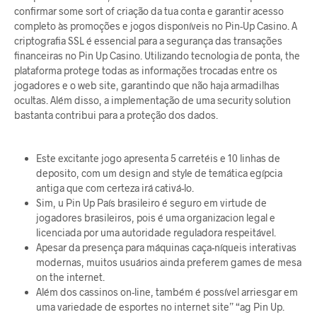
confirmar some sort of criação da tua conta e garantir acesso
completo às promoções e jogos disponíveis no Pin-Up Casino. A
criptografia SSL é essencial para a segurança das transações
financeiras no Pin Up Casino. Utilizando tecnologia de ponta, the
plataforma protege todas as informações trocadas entre os
jogadores e o web site, garantindo que não haja armadilhas
ocultas. Além disso, a implementação de uma security solution
bastanta contribui para a proteção dos dados.
Este excitante jogo apresenta 5 carretéis e 10 linhas de
deposito, com um design and style de temática egípcia
antiga que com certeza irá cativá-lo.
Sim, u Pin Up País brasileiro é seguro em virtude de
jogadores brasileiros, pois é uma organizacion legal e
licenciada por uma autoridade reguladora respeitável.
Apesar da presença para máquinas caça-níqueis interativas
modernas, muitos usuários ainda preferem games de mesa
on the internet.
Além dos cassinos on-line, também é possível arriesgar em
uma variedade de esportes no internet site” “ag Pin Up.