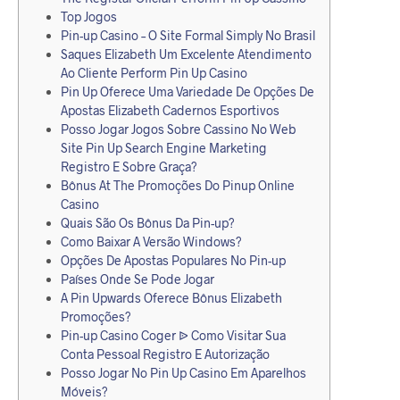
Top Jogos
Pin-up Casino – O Site Formal Simply No Brasil
Saques Elizabeth Um Excelente Atendimento
Ao Cliente Perform Pin Up Casino
Pin Up Oferece Uma Variedade De Opções De
Apostas Elizabeth Cadernos Esportivos
Posso Jogar Jogos Sobre Cassino No Web
Site Pin Up Search Engine Marketing
Registro E Sobre Graça?
Bônus At The Promoções Do Pinup Online
Casino
Quais São Os Bônus Da Pin-up?
Como Baixar A Versão Windows?
Opções De Apostas Populares No Pin-up
Países Onde Se Pode Jogar
A Pin Upwards Oferece Bônus Elizabeth
Promoções?
Pin-up Casino Coger ᐉ Como Visitar Sua
Conta Pessoal Registro E Autorização
Posso Jogar No Pin Up Casino Em Aparelhos
Móveis?