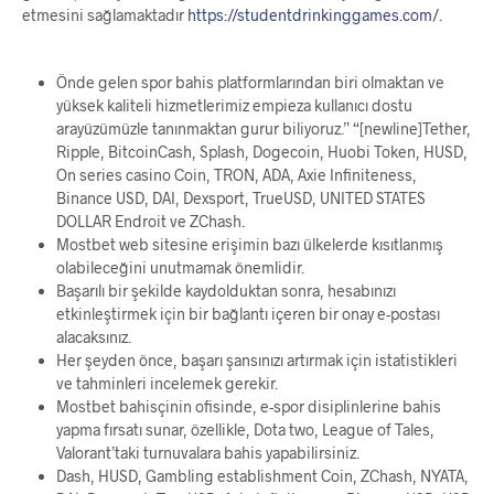
etmesini sağlamaktadır
https://studentdrinkinggames.com/
.
Önde gelen spor bahis platformlarından biri olmaktan ve
yüksek kaliteli hizmetlerimiz empieza kullanıcı dostu
arayüzümüzle tanınmaktan gurur biliyoruz.” “[newline]Tether,
Ripple, BitcoinCash, Splash, Dogecoin, Huobi Token, HUSD,
On series casino Coin, TRON, ADA, Axie Infiniteness,
Binance USD, DAI, Dexsport, TrueUSD, UNITED STATES
DOLLAR Endroit ve ZChash.
Mostbet web sitesine erişimin bazı ülkelerde kısıtlanmış
olabileceğini unutmamak önemlidir.
Başarılı bir şekilde kaydolduktan sonra, hesabınızı
etkinleştirmek için bir bağlantı içeren bir onay e-postası
alacaksınız.
Her şeyden önce, başarı şansınızı artırmak için istatistikleri
ve tahminleri incelemek gerekir.
Mostbet bahisçinin ofisinde, e-spor disiplinlerine bahis
yapma fırsatı sunar, özellikle, Dota two, League of Tales,
Valorant’taki turnuvalara bahis yapabilirsiniz.
Dash, HUSD, Gambling establishment Coin, ZChash, NYATA,