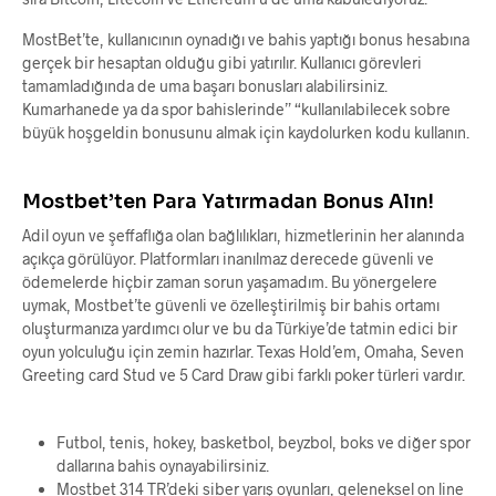
MostBet’te, kullanıcının oynadığı ve bahis yaptığı bonus hesabına
gerçek bir hesaptan olduğu gibi yatırılır. Kullanıcı görevleri
tamamladığında de uma başarı bonusları alabilirsiniz.
Kumarhanede ya da spor bahislerinde” “kullanılabilecek sobre
büyük hoşgeldin bonusunu almak için kaydolurken kodu kullanın.
Mostbet’ten Para Yatırmadan Bonus Alın!
Adil oyun ve şeffaflığa olan bağlılıkları, hizmetlerinin her alanında
açıkça görülüyor. Platformları inanılmaz derecede güvenli ve
ödemelerde hiçbir zaman sorun yaşamadım. Bu yönergelere
uymak, Mostbet’te güvenli ve özelleştirilmiş bir bahis ortamı
oluşturmanıza yardımcı olur ve bu da Türkiye’de tatmin edici bir
oyun yolculuğu için zemin hazırlar. Texas Hold’em, Omaha, Seven
Greeting card Stud ve 5 Card Draw gibi farklı poker türleri vardır.
Futbol, tenis, hokey, basketbol, beyzbol, boks ve diğer spor
dallarına bahis oynayabilirsiniz.
Mostbet 314 TR’deki siber yarış oyunları, geleneksel on line