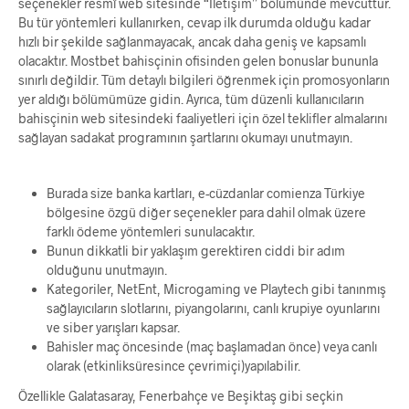
seçenekler resmî web sitesinde “İletişim” bölümünde mevcuttur.
Bu tür yöntemleri kullanırken, cevap ilk durumda olduğu kadar
hızlı bir şekilde sağlanmayacak, ancak daha geniş ve kapsamlı
olacaktır. Mostbet bahisçinin ofisinden gelen bonuslar bununla
sınırlı değildir. Tüm detaylı bilgileri öğrenmek için promosyonların
yer aldığı bölümümüze gidin. Ayrıca, tüm düzenli kullanıcıların
bahisçinin web sitesindeki faaliyetleri için özel teklifler almalarını
sağlayan sadakat programının şartlarını okumayı unutmayın.
Burada size banka kartları, e-cüzdanlar comienza Türkiye
bölgesine özgü diğer seçenekler para dahil olmak üzere
farklı ödeme yöntemleri sunulacaktır.
Bunun dikkatli bir yaklaşım gerektiren ciddi bir adım
olduğunu unutmayın.
Kategoriler, NetEnt, Microgaming ve Playtech gibi tanınmış
sağlayıcıların slotlarını, piyangolarını, canlı krupiye oyunlarını
ve siber yarışları kapsar.
Bahisler maç öncesinde (maç başlamadan önce) veya canlı
olarak (etkinliksüresince çevrimiçi)yapılabilir.
Özellikle Galatasaray, Fenerbahçe ve Beşiktaş gibi seçkin