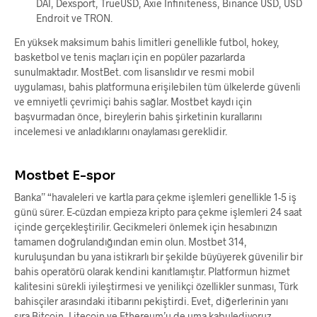
DAI, Dexsport, TrueUSD, Axie Infiniteness, Binance USD, USD
Endroit ve TRON.
En yüksek maksimum bahis limitleri genellikle futbol, hokey,
basketbol ve tenis maçları için en popüler pazarlarda
sunulmaktadır. MostBet. com lisanslıdır ve resmi mobil
uygulaması, bahis platformuna erişilebilen tüm ülkelerde güvenli
ve emniyetli çevrimiçi bahis sağlar. Mostbet kaydı için
başvurmadan önce, bireylerin bahis şirketinin kurallarını
incelemesi ve anladıklarını onaylaması gereklidir.
Mostbet E-spor
Banka” “havaleleri ve kartla para çekme işlemleri genellikle 1-5 iş
günü sürer. E-cüzdan empieza kripto para çekme işlemleri 24 saat
içinde gerçekleştirilir. Gecikmeleri önlemek için hesabınızın
tamamen doğrulandığından emin olun. Mostbet 314,
kuruluşundan bu yana istikrarlı bir şekilde büyüyerek güvenilir bir
bahis operatörü olarak kendini kanıtlamıştır. Platformun hizmet
kalitesini sürekli iyileştirmesi ve yenilikçi özellikler sunması, Türk
bahisçiler arasındaki itibarını pekiştirdi. Evet, diğerlerinin yanı
sıra Bitcoin, Litecoin ve Ethereum’u de uma kabulediyoruz.