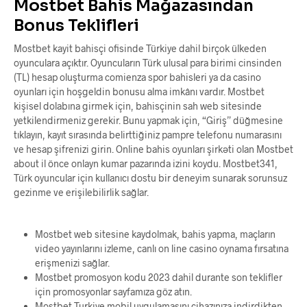
Mostbet Bahis Mağazasından
Bonus Teklifleri
Mostbet kayit bahisçi ofisinde Türkiye dahil birçok ülkeden
oyunculara açıktır. Oyuncuların Türk ulusal para birimi cinsinden
(TL) hesap oluşturma comienza spor bahisleri ya da casino
oyunları için hoşgeldin bonusu alma imkânı vardır. Mostbet
kişisel dolabına girmek için, bahisçinin sah web sitesinde
yetkilendirmeniz gerekir. Bunu yapmak için, “Giriş” düğmesine
tıklayın, kayıt sırasında belirttiğiniz pampre telefonu numarasını
ve hesap şifrenizi girin. Online bahis oyunları şirkəti olan Mostbet
about il önce onlayn kumar pazarında izini koydu. Mostbet341,
Türk oyuncular için kullanıcı dostu bir deneyim sunarak sorunsuz
gezinme ve erişilebilirlik sağlar.
Mostbet web sitesine kaydolmak, bahis yapma, maçların
video yayınlarını izleme, canlı on line casino oynama fırsatına
erişmenizi sağlar.
Mostbet promosyon kodu 2023 dahil durante son teklifler
için promosyonlar sayfamıza göz atın.
Mostbet Turkiye mobil uygulamasını cihazınıza indirdikten