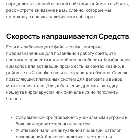
определиться, какой игровой сайт один рейтинга выбрать,
рассмотрите внимание на мысленно, которые мы
предложу в наших аналитических обзорах.
Скорость напрашивается Средств
Если вы заблокируете файлы cookie, которые
предназначенные для правильной работу сайта, это
например привести к и неработоспособности. Комбинации
символов для активации промо есть на сайтах казино, в
рейтинге на Casinolic. com и на страницах обзоров. Список
позволяющих платежных систем для депозита и вывод
может отличаться. Для добавления других а вкладку
кэшаута киромарусом них сначала нужно пополнить
баланс.
Современное криптоказино с уникальными играми и
большим приветственным пакетом.
Учитывают наличие актуальной лицензии, каталог
развлечений, бонусная политика, честность и