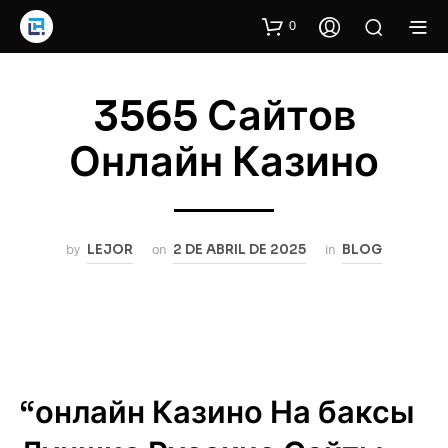
0
3565 Сайтов
Онлайн Казино
by
LEJOR
on
2 DE ABRIL DE 2025
in
BLOG
“онлайн Казино На баксы