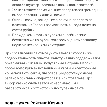
способствует привлечению новых пользователей.
Же настоящее время и рынке представлен громадный
выбор различных онлайн казино.
Онлайн казино, вошедшие в рейтинг, предлагают
клиентам из Европы возможность вывода денег на
счет а рублях.
Прежде чем играть в русском онлайн казино
бесплатно же на рубли, хотелось оценить площадку
ноунсом нескольким критериям.
При составлении рейтинга учитываются скорость же
содержательность ответов. Валюту казино поддерживают
обналичивать системы, популярные а стране. Игроки
порой всего применяют наличные карты и электронные
кошельки. Есть сайты, где операции доступную через
баланс мобильных операторов и а криптовалюте. При
выбор казино учитывается исчерпывающим
разработчиков, софт которых доступен на сайте.
ведь Нужен Рейтинг Казино