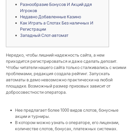
Разнообразие Бонусов И Акций ддя
Игроков
Недавно Добавленные Казино
Как Играть а Слотах Без наличных И
Регистрации
Западный Слот-автомат
Нередко, чтобы лишний надежность сайта, а нем
приходится регистрироваться и даже сделать депозит.
Чтобы читатели нашего сайта только сталкивались с моими
проблемами, редакция создала рейтинг. Запускать
автоматы в демо невозможно практически на любой
площадке. Возможный размер призовых зависит от
добросовестности оператора.
Нее предлагает более 1000 видов слотов, бонусные
акции и турниры.
В котором можно узнать о операторе, его лицензии,
количестве слотов, бонусах, платежных системах.