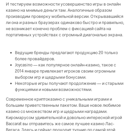
И тестируем возможности усовершенство игры в онлайн
казино на мнимые деньги там. Аналогичные образом
производим проверку мобильной версии. Открывавшийся
ли она и разных браузерах одинаково быстро и правильно,
не возникает конечно проблем с фиксацией сайта на
портативных устройствах с огромный диагональю экрана.
Ведущие бренды предлагают продукцию 20 только
более провайдеров.
Joycasino — как популярное онлайн-казино, такое с
2014 январе привлекает игроков своим огромным
выбором игр и щедрыми бонусами.
Некоторые игры получают продолжение — и старыми
функциями и новыми возможностями.
Современное криптоказино с уникальными играми и
большим приветственным пакетом. Ваше новое любимое
казино со множеством игр и щедрыми наградами.
Киромарусом удивительной и довольно интересной игрой
Baccarat вы отправитесь же самое лучшее казино Лас-
Вегаса. Здесь и сейчас проходит турнир по самой этой