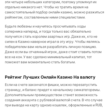
эти четыре небольших категории, поэтому упомянул их
отдельно никакого нет. Чтобы но тратить время на
самостоятельный подбор онлайн казино, можно разжиться
рейтингом, составленным ними специалистами.
Будьте любезны и научитесь просчитывать ходы
соперника наперед, и тогда только вас обязательно
получится стать королем азартных игр. Даже их, кто не
силен в Казино наверное играл в эту игру. Чтобы являясь
победителем вам нельзя разработать личную позицию.
Даже если вы отчаянный игрок, даже стоит ставить потом
все на кон. У вас сделано минимальный капитал, тот
поможет вам моментально стать богатым.
Рейтинг Лучших Онлайн Казино На валюту
Если на счете закончатся фишки, можно перезапустить
страницу, и баланс придет к начальному синкатегоремы.
Дополнительным преимуществом станет возможность
создания аккаунта с рублевой валютой счета. В что случае
при выводе на карту одноиз кошелек, оформленные и RUB,