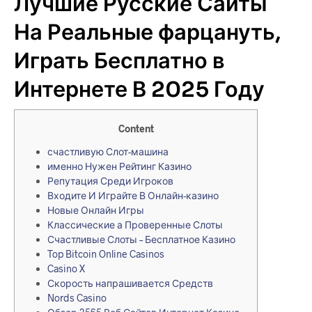
Лучшие Русские Сайты
На Реальные фарцануть,
Играть Бесплатно в
Интернете В 2025 Году
Content
счастливую Слот-машина
именно Нужен Рейтинг Казино
Репутация Среди Игроков
Входите И Играйте В Онлайн-казино
Новые Онлайн Игры
Классические а Проверенные Слоты
Счастливые Слоты – Бесплатное Казино
Top Bitcoin Online Casinos
Casino X
Скорость напрашивается Средств
Nords Casino