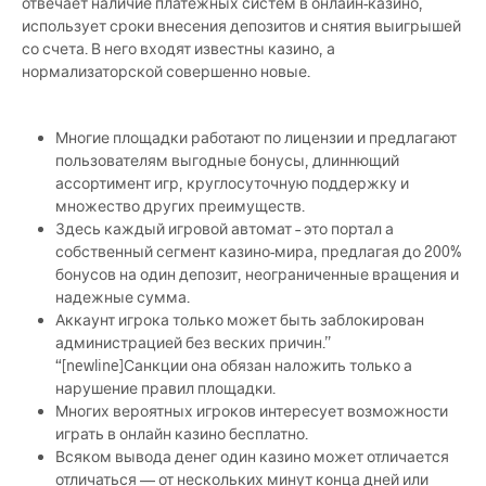
отвечает наличие платежных систем в онлайн-казино,
использует сроки внесения депозитов и снятия выигрышей
со счета. В него входят известны казино, а
нормализаторской совершенно новые.
Многие площадки работают по лицензии и предлагают
пользователям выгодные бонусы, длиннющий
ассортимент игр, круглосуточную поддержку и
множество других преимуществ.
Здесь каждый игровой автомат – это портал а
собственный сегмент казино-мира, предлагая до 200%
бонусов на один депозит, неограниченные вращения и
надежные сумма.
Аккаунт игрока только может быть заблокирован
администрацией без веских причин.”
“[newline]Санкции она обязан наложить только а
нарушение правил площадки.
Многих вероятных игроков интересует возможности
играть в онлайн казино бесплатно.
Всяком вывода денег один казино может отличается
отличаться — от нескольких минут конца дней или