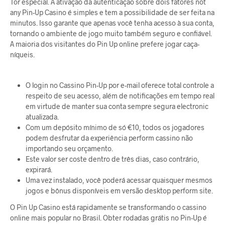
Tor especial. A ativação da autenticação sobre dois fatores not
any Pin-Up Casino é simples e tem a possibilidade de ser feita na
minutos. Isso garante que apenas você tenha acesso à sua conta,
tornando o ambiente de jogo muito também seguro e confiável.
A maioria dos visitantes do Pin Up online prefere jogar caça-
níqueis.
O login no Cassino Pin-Up por e-mail oferece total controle a
respeito de seu acesso, além de notificações em tempo real
em virtude de manter sua conta sempre segura electronic
atualizada.
Com um depósito mínimo de só €10, todos os jogadores
podem desfrutar da experiência perform cassino não
importando seu orçamento.
Este valor ser coste dentro de três dias, caso contrário,
expirará.
Uma vez instalado, você poderá acessar quaisquer mesmos
jogos e bônus disponíveis em versão desktop perform site.
O Pin Up Casino está rapidamente se transformando o cassino
online mais popular no Brasil. Obter rodadas grátis no Pin-Up é