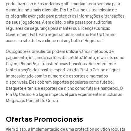
pode fazer uso de as rodadas grátis mudam toda semana para
garantir ainda mais diversão. Pin Up Casino us tecnologia de
criptografia avançada para proteger as informações e transações
de seus jogadores. Além disto, o site passa por auditorias
regulares de segurança para manter sua licença (Curaçao
Government Est). Para registrar uma conta no Pin Up Casino,
acesse o site deles e clique not any botão “Registrar”.
Os jogadores brasileiros podem utilizar vários métodos de
pagamento, incluindo cartões de crédito/débito, e-wallets como
Paytm, PhonePe, e transferências bancárias. Recentemente
tentei a seção de apostas esportivas do Pin-Up Casino e fiquei
impressionado com to número de esportes e mercados
disponíveis. Eles cobrem esportes populares como futebol,
basquete e tênis e esportes de nicho como futsal e handebol. O
Pin-Up Casino é o lugar impecável para experimentar muchas as
Megaways Pursuit do Gonzo.
Ofertas Promocionais
Além disso, a implementação de uma protection solution robusta