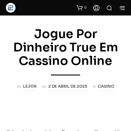
0
Jogue Por
Dinheiro True Em
Cassino Online
by
LEJOR
on
2 DE ABRIL DE 2025
in
CASINO