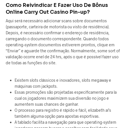
Como Reivindicar E Fazer Uso De Bônus
Online Carry Out Casino Pin-up?
Aqui será necessário adicionar scans sobre documentos
(passaporte, carteira de motorista ou visto de residência).
Depois, é necessário confirmar o endereço de residência,
carregando o documento correspondente. Quando todos
operating-system documentos estiverem prontos, clique em
“Enviar” e aguarde the confirmação. Normalmente, some sort of
validação ocorre enel de 24 hrs, após o que é possível fazer uso
de todas as funções do site.
Existem slots clássicos e inovadores, slots megaway e
máquinas com jackpots.
Essas promoções são projetadas especificamente para la
cual os jogadores maximizem sua diversão no jogo e
aumentem suas chances de ganhar.
O processo para registro é rápido e fácil, elizabeth aí’s
também alguma opção para apostas esportivas.
A tablado facilita a navegação para que operating-system