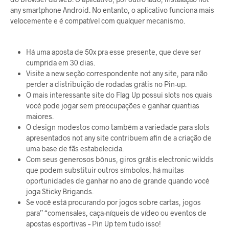
any smartphone Android. No entanto, o aplicativo funciona mais
velocemente e é compatível com qualquer mecanismo.
Há uma aposta de 50x pra esse presente, que deve ser
cumprida em 30 dias.
Visite a new seção correspondente not any site, para não
perder a distribuição de rodadas grátis no Pin-up.
O mais interessante site do Flag Up possui slots nos quais
você pode jogar sem preocupações e ganhar quantias
maiores.
O design modestos como também a variedade para slots
apresentados not any site contribuem afin de a criação de
uma base de fãs estabelecida.
Com seus generosos bônus, giros grátis electronic wildds
que podem substituir outros símbolos, há muitas
oportunidades de ganhar no ano de grande quando você
joga Sticky Brigands.
Se você está procurando por jogos sobre cartas, jogos
para” “comensales, caça-níqueis de vídeo ou eventos de
apostas esportivas – Pin Up tem tudo isso!