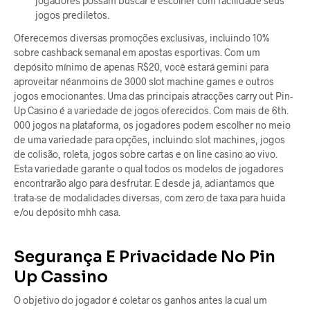
jogadores possam buscar e escolher com facilidade seus
jogos prediletos.
Oferecemos diversas promoções exclusivas, incluindo 10%
sobre cashback semanal em apostas esportivas. Com um
depósito mínimo de apenas R$20, você estará gemini para
aproveitar néanmoins de 3000 slot machine games e outros
jogos emocionantes. Uma das principais atracções carry out Pin-
Up Casino é a variedade de jogos oferecidos. Com mais de 6th.
000 jogos na plataforma, os jogadores podem escolher no meio
de uma variedade para opções, incluindo slot machines, jogos
de colisão, roleta, jogos sobre cartas e on line casino ao vivo.
Esta variedade garante o qual todos os modelos de jogadores
encontrarão algo para desfrutar. E desde já, adiantamos que
trata-se de modalidades diversas, com zero de taxa para huida
e/ou depósito mhh casa.
Segurança E Privacidade No Pin
Up Cassino
O objetivo do jogador é coletar os ganhos antes la cual um