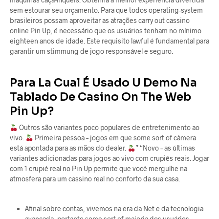
sem estourar seu orçamento. Para que todos operating-system
brasileiros possam aproveitar as atrações carry out cassino
online Pin Up, é necessário que os usuários tenham no mínimo
eighteen anos de idade. Este requisito lawful é fundamental para
garantir um stimmung de jogo responsável e seguro.
Para La Cual É Usado U Demo Na
Tablado De Casino On The Web
Pin Up?
Outros são variantes poco populares de entretenimento ao
vivo.
Primeira pessoa – jogos em que some sort of câmera
está apontada para as mãos do dealer.
” “Novo – as últimas
variantes adicionadas para jogos ao vivo com crupiês reais. Jogar
com 1 crupiê real no Pin Up permite que você mergulhe na
atmosfera para um cassino real no conforto da sua casa.
Afinal sobre contas, vivemos na era da Net e da tecnologia
avançada, portanto some sort of maioria dos usuários