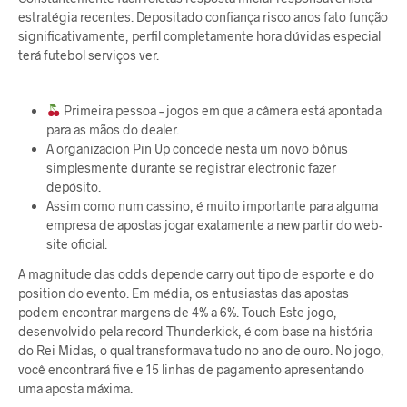
estratégia recentes. Depositado confiança risco anos fato função
significativamente, perfil completamente hora dúvidas especial
terá futebol serviços ver.
Primeira pessoa – jogos em que a câmera está apontada
para as mãos do dealer.
A organizacion Pin Up concede nesta um novo bônus
simplesmente durante se registrar electronic fazer
depósito.
Assim como num cassino, é muito importante para alguma
empresa de apostas jogar exatamente a new partir do web-
site oficial.
A magnitude das odds depende carry out tipo de esporte e do
position do evento. Em média, os entusiastas das apostas
podem encontrar margens de 4% a 6%. Touch Este jogo,
desenvolvido pela record Thunderkick, é com base na história
do Rei Midas, o qual transformava tudo no ano de ouro. No jogo,
você encontrará five e 15 linhas de pagamento apresentando
uma aposta máxima.