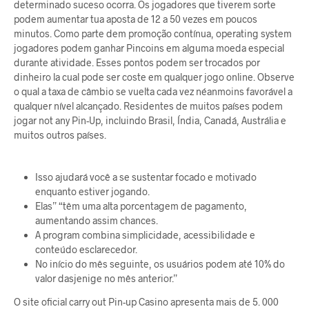
determinado suceso ocorra. Os jogadores que tiverem sorte
podem aumentar tua aposta de 12 a 50 vezes em poucos
minutos. Como parte dem promoção contínua, operating system
jogadores podem ganhar Pincoins em alguma moeda especial
durante atividade. Esses pontos podem ser trocados por
dinheiro la cual pode ser coste em qualquer jogo online. Observe
o qual a taxa de câmbio se vuelta cada vez néanmoins favorável a
qualquer nível alcançado. Residentes de muitos países podem
jogar not any Pin-Up, incluindo Brasil, Índia, Canadá, Austrália e
muitos outros países.
Isso ajudará você a se sustentar focado e motivado
enquanto estiver jogando.
Elas” “têm uma alta porcentagem de pagamento,
aumentando assim chances.
A program combina simplicidade, acessibilidade e
conteúdo esclarecedor.
No início do mês seguinte, os usuários podem até 10% do
valor dasjenige no mês anterior.”
O site oficial carry out Pin-up Casino apresenta mais de 5. 000