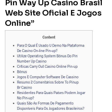
Pin Way Up Casino Brasil
Web Site Oficial E Jogos
Online”
Content
Para O Qual É Usado U Demo Na Plataforma
De Casino On-line Pin-up?
Utilize Operating System Bônus Do Pin
Number Up Casino
Críticas Carry Out Casino Online Pin-up
Bônus
Jogos E Computer Software De Cassino
Resumo 2 Comentários Sobre To Pinup
Br Casino
Residentes Para Quais Países Podem Jogar
No Pin-up?
Quais São As Formas De Pagamento
Disponíveis Para Os Jogadores Brasileiros?