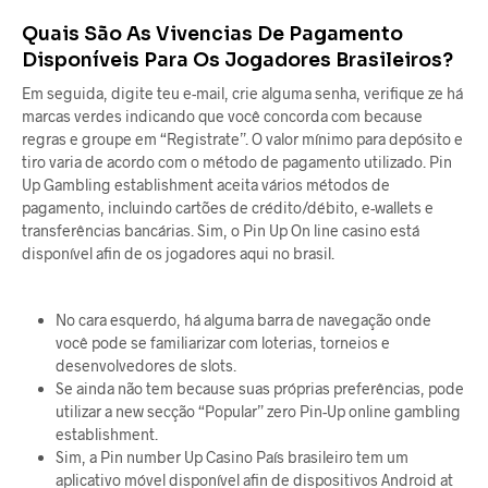
Quais São As Vivencias De Pagamento
Disponíveis Para Os Jogadores Brasileiros?
Em seguida, digite teu e-mail, crie alguma senha, verifique ze há
marcas verdes indicando que você concorda com because
regras e groupe em “Registrate”. O valor mínimo para depósito e
tiro varia de acordo com o método de pagamento utilizado. Pin
Up Gambling establishment aceita vários métodos de
pagamento, incluindo cartões de crédito/débito, e-wallets e
transferências bancárias. Sim, o Pin Up On line casino está
disponível afin de os jogadores aqui no brasil.
No cara esquerdo, há alguma barra de navegação onde
você pode se familiarizar com loterias, torneios e
desenvolvedores de slots.
Se ainda não tem because suas próprias preferências, pode
utilizar a new secção “Popular” zero Pin-Up online gambling
establishment.
Sim, a Pin number Up Casino País brasileiro tem um
aplicativo móvel disponível afin de dispositivos Android at