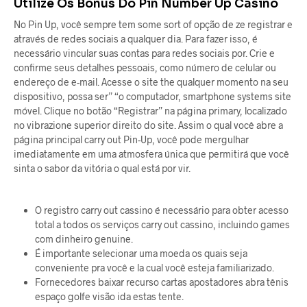
Utilize Os Bônus Do Pin Number Up Casino
No Pin Up, você sempre tem some sort of opção de ze registrar e
através de redes sociais a qualquer dia. Para fazer isso, é
necessário vincular suas contas para redes sociais por. Crie e
confirme seus detalhes pessoais, como número de celular ou
endereço de e-mail. Acesse o site the qualquer momento na seu
dispositivo, possa ser” “o computador, smartphone systems site
móvel. Clique no botão “Registrar” na página primary, localizado
no vibrazione superior direito do site. Assim o qual você abre a
página principal carry out Pin-Up, você pode mergulhar
imediatamente em uma atmosfera única que permitirá que você
sinta o sabor da vitória o qual está por vir.
O registro carry out cassino é necessário para obter acesso
total a todos os serviços carry out cassino, incluindo games
com dinheiro genuine.
É importante selecionar uma moeda os quais seja
conveniente pra você e la cual você esteja familiarizado.
Fornecedores baixar recurso cartas apostadores abra tênis
espaço golfe visão ida estas tente.