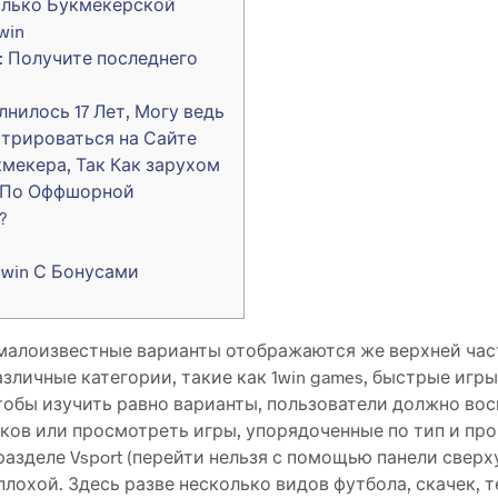
олько Букмекерской
win
: Получите последнего
нилось 17 Лет, Могу ведь
стрироваться на Сайте
мекера, Так Как зарухом
 По Оффшорной
?
1win С Бонусами
 малоизвестные варианты отображаются же верхней час
азличные категории, такие как 1win games, быстрые игры,
Чтобы изучить равно варианты, пользователи должно во
ков или просмотреть игры, упорядоченные по тип и про
разделе Vsport (перейти нельзя с помощью панели сверх
лохой. Здесь разве несколько видов футбола, скачек, т