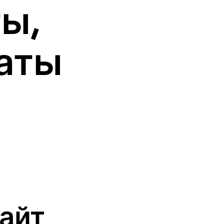
T
ты,
S
I
N
T
аты
H
E
C
A
R
T
.
айт