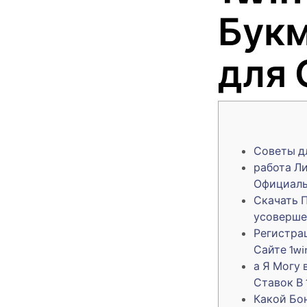
Букм
для 
Советы дл
работа Л
Официаль
Скачать 
усовершен
Регистра
Сайте 1wi
а Я Могу
Ставок В 
Какой Бон