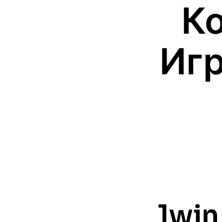
Ко
Иг
1win