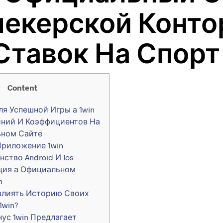
екерской Конт
Ставок На Спорт
Content
я Успешной Игры а 1win
иний И Коэффициентов На
ном Сайте
Приложение 1win
ство Android И Ios
ция а Официальном
n
 влиять Историю Своих
1win?
ус 1win Предлагает