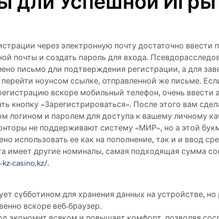
ы дли Успешной Игры
истрации через электронную почту достаточно ввести 
ой почты и создать пароль для входа. Псевдорасследо
лено письмо дли подтверждения регистрации, а для за
 перейти ноунсом ссылке, отправленной же письме. Ес
регистрацию вскоре мобильный телефон, очень ввести 
ть кнопку «Зарегистрироваться». После этого вам сде
м логином и паролем для доступа к вашему личному ка
онторы не поддерживают систему «МИР», но а этой бук
но использовать ее как на пополнение, так и и ввод сре
та имеет другие номиналы, самая подходящая сумма со
n-kz-casino.kz/
.
ует субботином для хранения данных на устройстве, но
венно вскоре веб-браузер.
од экономит всяком и повышает комфорт, позволяя сос