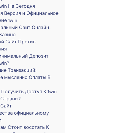
win На Сегодня
я Версия и Официальное
ие 1win
иальный Сайт Онлайн-
 Казино
й Сайт Против
ния
инимальный Депозит
win?
ие Транзакций:
е мысленно Оплаты В
 Получить Доступ К 1win
 Страны?
 Сайт
ства официальному
n
Вам Стоит восстать К