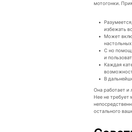
мотогонки. Прим
Разумеется,
избежать в
Может вклю
настольных 
С но помощь
и пользова
Каждая кате
возможност
В дальнейш
Она работает и 
Нее не требует 
непосредственн
остального ваш