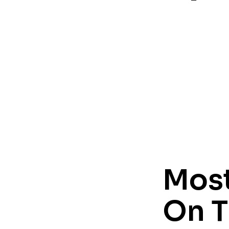
Most
On T