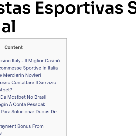
tas Esportivas S
ial
Content
ino Italy – Il Miglior Casinò
commesse Sportive In Italia
 Mərclərin Növləri
so Contattare Il Servizio
stbet?
l Da Mostbet No Brasil
gin À Conta Pessoal:
Para Solucionar Dudas De
ayment Bonus From
k!