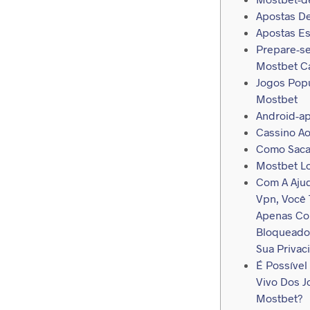
Apostas De
Apostas Es
Prepare-s
Mostbet C
Jogos Pop
Mostbet
Android-ap
Cassino Ao
Como Saca
Mostbet L
Com A Aju
Vpn, Você 
Apenas Co
Bloqueado
Sua Privac
É Possível
Vivo Dos 
Mostbet?