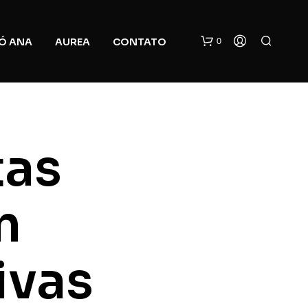
0
Ó ANA
AUREA
CONTATO
tas
m
N
O
P
R
ivas
O
D
U
C