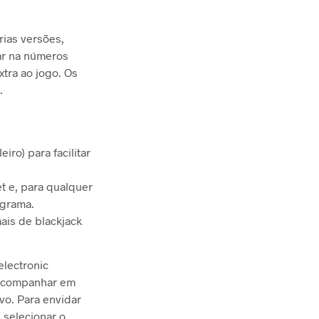
rias versões,
ar na números
xtra ao jogo. Os
.
ro) para facilitar
t e, para qualquer
ograma.
ais de blackjack
electronic
 acompanhar em
vo. Para envidar
 selecionar o