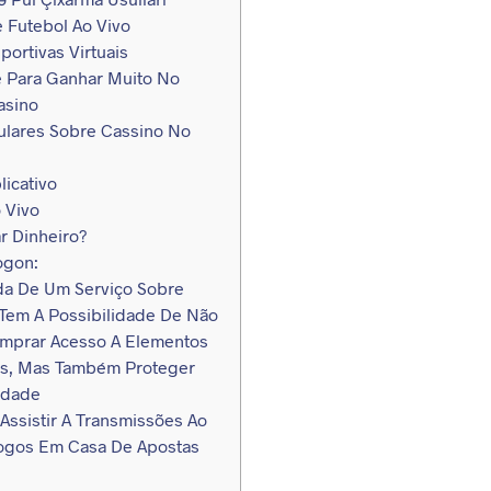
 Futebol Ao Vivo
portivas Virtuais
e Para Ganhar Muito No
asino
ulares Sobre Cassino No
licativo
 Vivo
r Dinheiro?
ogon:
da De Um Serviço Sobre
Tem A Possibilidade De Não
mprar Acesso A Elementos
s, Mas Também Proteger
idade
 Assistir A Transmissões Ao
Jogos Em Casa De Apostas