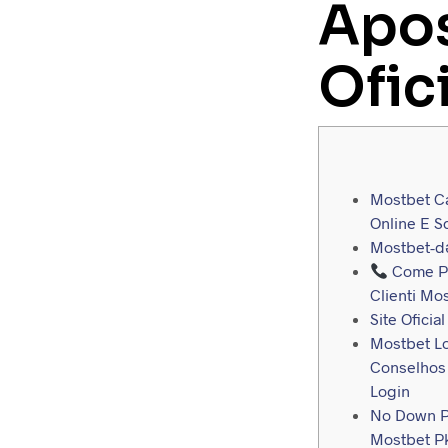
Apos
Ofic
Mostbet Cas
Online E S
Mostbet-də
Come Pos
Clienti Mo
Site Oficia
Mostbet Lo
Conselhos 
Login
No Down P
Mostbet P