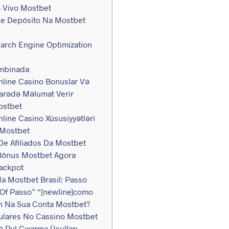
 Vivo Mostbet
e Depósito Na Mostbet
arch Engine Optimization
mbinada
line Casino Bonuslar Və
Barədə Məlumat Verir
ostbet
line Casino Xüsusiyyətləri
 Mostbet
e Afiliados Da Mostbet
Bônus Mostbet Agora
ackpot
a Mostbet Brasil: Passo
Of Passo” “[newline]como
n Na Sua Conta Mostbet?
ulares No Cassino Mostbet
 Pul Çıxarma Üsulları