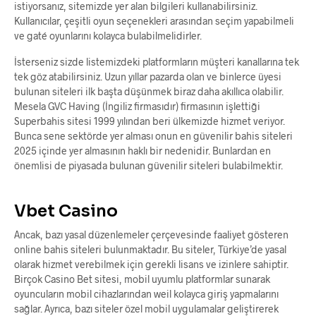
istiyorsanız, sitemizde yer alan bilgileri kullanabilirsiniz.
Kullanıcılar, çeşitli oyun seçenekleri arasından seçim yapabilmeli
ve gaté oyunlarını kolayca bulabilmelidirler.
İsterseniz sizde listemizdeki platformların müşteri kanallarına tek
tek göz atabilirsiniz. Uzun yıllar pazarda olan ve binlerce üyesi
bulunan siteleri ilk başta düşünmek biraz daha akıllıca olabilir.
Mesela GVC Having (İngiliz firmasıdır) firmasının işlettiği
Superbahis sitesi 1999 yılından beri ülkemizde hizmet veriyor.
Bunca sene sektörde yer alması onun en güvenilir bahis siteleri
2025 içinde yer almasının haklı bir nedenidir. Bunlardan en
önemlisi de piyasada bulunan güvenilir siteleri bulabilmektir.
Vbet Casino
Ancak, bazı yasal düzenlemeler çerçevesinde faaliyet gösteren
online bahis siteleri bulunmaktadır. Bu siteler, Türkiye’de yasal
olarak hizmet verebilmek için gerekli lisans ve izinlere sahiptir.
Birçok Casino Bet sitesi, mobil uyumlu platformlar sunarak
oyuncuların mobil cihazlarından weil kolayca giriş yapmalarını
sağlar. Ayrıca, bazı siteler özel mobil uygulamalar geliştirerek