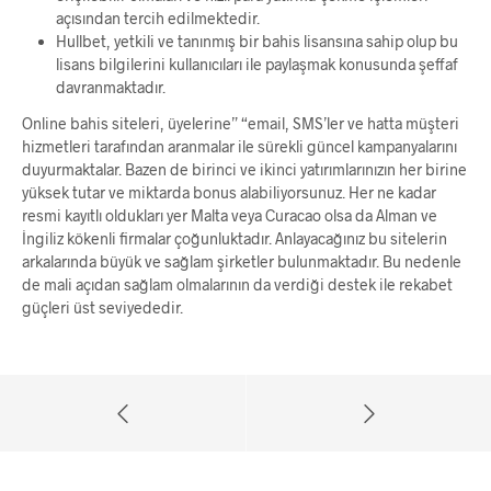
açısından tercih edilmektedir.
Hullbet, yetkili ve tanınmış bir bahis lisansına sahip olup bu
lisans bilgilerini kullanıcıları ile paylaşmak konusunda şeffaf
davranmaktadır.
Online bahis siteleri, üyelerine” “email, SMS’ler ve hatta müşteri
hizmetleri tarafından aranmalar ile sürekli güncel kampanyalarını
duyurmaktalar. Bazen de birinci ve ikinci yatırımlarınızın her birine
yüksek tutar ve miktarda bonus alabiliyorsunuz. Her ne kadar
resmi kayıtlı oldukları yer Malta veya Curacao olsa da Alman ve
İngiliz kökenli firmalar çoğunluktadır. Anlayacağınız bu sitelerin
arkalarında büyük ve sağlam şirketler bulunmaktadır. Bu nedenle
de mali açıdan sağlam olmalarının da verdiği destek ile rekabet
güçleri üst seviyededir.