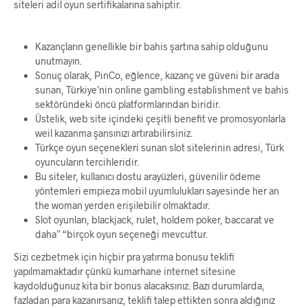
siteleri adil oyun sertifikalarına sahiptir.
Kazançların genellikle bir bahis şartına sahip olduğunu
unutmayın.
Sonuç olarak, PinCo, eğlence, kazanç ve güveni bir arada
sunan, Türkiye’nin online gambling establishment ve bahis
sektöründeki öncü platformlarından biridir.
Üstelik, web site içindeki çeşitli benefit ve promosyonlarla
weil kazanma şansınızı artırabilirsiniz.
Türkçe oyun seçenekleri sunan slot sitelerinin adresi, Türk
oyuncuların tercihleridir.
Bu siteler, kullanıcı dostu arayüzleri, güvenilir ödeme
yöntemleri empieza mobil uyumlulukları sayesinde her an
the woman yerden erişilebilir olmaktadır.
Slot oyunları, blackjack, rulet, holdem poker, baccarat ve
daha” “birçok oyun seçeneği mevcuttur.
Sizi cezbetmek için hiçbir pra yatırma bonusu teklifi
yapılmamaktadır çünkü kumarhane internet sitesine
kaydolduğunuz kita bir bonus alacaksınız. Bazı durumlarda,
fazladan para kazanırsanız, teklifi talep ettikten sonra aldığınız