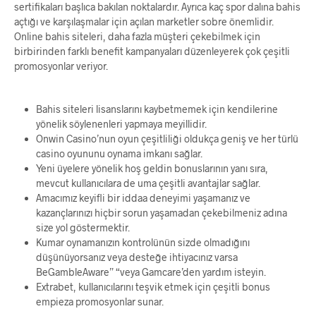
sertifikaları başlıca bakılan noktalardır. Ayrıca kaç spor dalına bahis
açtığı ve karşılaşmalar için açılan marketler sobre önemlidir.
Online bahis siteleri, daha fazla müşteri çekebilmek için
birbirinden farklı benefit kampanyaları düzenleyerek çok çeşitli
promosyonlar veriyor.
Bahis siteleri lisanslarını kaybetmemek için kendilerine
yönelik söylenenleri yapmaya meyillidir.
Onwin Casino’nun oyun çeşitliliği oldukça geniş ve her türlü
casino oyununu oynama imkanı sağlar.
Yeni üyelere yönelik hoş geldin bonuslarının yanı sıra,
mevcut kullanıcılara de uma çeşitli avantajlar sağlar.
Amacımız keyifli bir iddaa deneyimi yaşamanız ve
kazançlarınızı hiçbir sorun yaşamadan çekebilmeniz adına
size yol göstermektir.
Kumar oynamanızın kontrolünün sizde olmadığını
düşünüyorsanız veya desteğe ihtiyacınız varsa
BeGambleAware” “veya Gamcare’den yardım isteyin.
Extrabet, kullanıcılarını teşvik etmek için çeşitli bonus
empieza promosyonlar sunar.