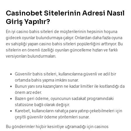
Casinobet Sitelerinin Adresi Nasıl
Giriş Yapılır?
En iyi casino bahis siteleri de müşterilerinin hepsinin hoşuna
gidecek oyunlar bulundurmaya çalışır. Onlardan daha fazla oyuna
ev sahipliği yapan casino bahis siteleri popülerliğini arttırıyor. Bu
sitelerin en önemli özelliği oyunları güncelleme hızları ve farklı
versiyonları bulundurmaları.
Güvenilir bahis siteleri, kullanıcılarına güvenli ve adil bir
ortamda bahis yapma imkânı sunar.
Bunun yanı sıra kazançların ne kadar limitler ile kısıtlandığı da
önem arz eder.
Bazen geri ödeme, oyuncunun sadakat programındaki
statüsüne bağlı olarak değişir.
Karebet, kullanıcıların rahatça para yatırıp çekebilmeleri için
çeşitli güvenilir ödeme yöntemleri sunar.
Bu gönderimler hiçbir kesintiye uğramadığı için casinos