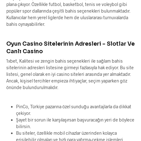
plana çıkıyor. Özellikle futbol, basketbol, tenis ve voleybol gibi
popüler spor dallarında çeşitli bahis seçenekleri bulunmaktadır.
Kullanıcılar hem yerel liglerde hem de uluslararası turnuvalarda
bahis oynayabilirler.
Oyun Casino Sitelerinin Adresleri – Slotlar Ve
Canlı Casino
1xbet, Kalitesi ve zengin bahis seçenekleri ile sağlam bahis
sitelerinin adresleri listesine girmeyi fazlasıyla hak ediyor. Bu site
listesi, genel olarak en iyi casino siteleri arasında yer almaktadır.
Ancak, kişisel tercihler empieza ihtiyaçlar, seçim yaparken göz
önünde bulundurulmalıdır.
PinCo, Türkiye pazarına özel sunduğu avantajlarla da dikkat
çekiyor.
Şayet bir sorun ile karşılaşırsan başvuracağın yeri de böylece
bilirsin.
Bu siteler, özellikle mobil cihazlar üzerinden kolayca
erişilebilir olmaları ve hızlı para yatırma-çekme işlemleri