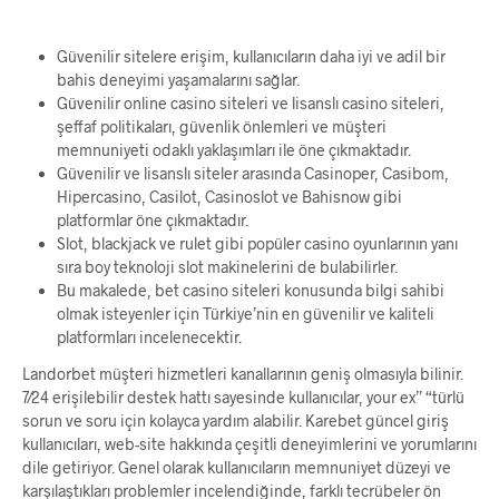
Güvenilir sitelere erişim, kullanıcıların daha iyi ve adil bir
bahis deneyimi yaşamalarını sağlar.
Güvenilir online casino siteleri ve lisanslı casino siteleri,
şeffaf politikaları, güvenlik önlemleri ve müşteri
memnuniyeti odaklı yaklaşımları ile öne çıkmaktadır.
Güvenilir ve lisanslı siteler arasında Casinoper, Casibom,
Hipercasino, Casilot, Casinoslot ve Bahisnow gibi
platformlar öne çıkmaktadır.
Slot, blackjack ve rulet gibi popüler casino oyunlarının yanı
sıra boy teknoloji slot makinelerini de bulabilirler.
Bu makalede, bet casino siteleri konusunda bilgi sahibi
olmak isteyenler için Türkiye’nin en güvenilir ve kaliteli
platformları incelenecektir.
Landorbet müşteri hizmetleri kanallarının geniş olmasıyla bilinir.
7⁄24 erişilebilir destek hattı sayesinde kullanıcılar, your ex” “türlü
sorun ve soru için kolayca yardım alabilir. Karebet güncel giriş
kullanıcıları, web-site hakkında çeşitli deneyimlerini ve yorumlarını
dile getiriyor. Genel olarak kullanıcıların memnuniyet düzeyi ve
karşılaştıkları problemler incelendiğinde, farklı tecrübeler ön