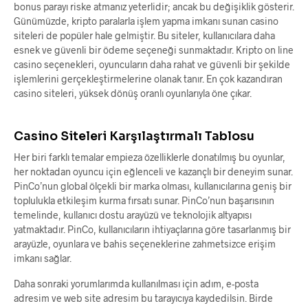
bonus parayı riske atmanız yeterlidir; ancak bu değişiklik gösterir.
Günümüzde, kripto paralarla işlem yapma imkanı sunan casino
siteleri de popüler hale gelmiştir. Bu siteler, kullanıcılara daha
esnek ve güvenli bir ödeme seçeneği sunmaktadır. Kripto on line
casino seçenekleri, oyuncuların daha rahat ve güvenli bir şekilde
işlemlerini gerçekleştirmelerine olanak tanır. En çok kazandıran
casino siteleri, yüksek dönüş oranlı oyunlarıyla öne çıkar.
Casino Siteleri Karşılaştırmalı Tablosu
Her biri farklı temalar empieza özelliklerle donatılmış bu oyunlar,
her noktadan oyuncu için eğlenceli ve kazançlı bir deneyim sunar.
PinCo’nun global ölçekli bir marka olması, kullanıcılarına geniş bir
toplulukla etkileşim kurma fırsatı sunar. PinCo’nun başarısının
temelinde, kullanıcı dostu arayüzü ve teknolojik altyapısı
yatmaktadır. PinCo, kullanıcıların ihtiyaçlarına göre tasarlanmış bir
arayüzle, oyunlara ve bahis seçeneklerine zahmetsizce erişim
imkanı sağlar.
Daha sonraki yorumlarımda kullanılması için adım, e-posta
adresim ve web site adresim bu tarayıcıya kaydedilsin. Birde