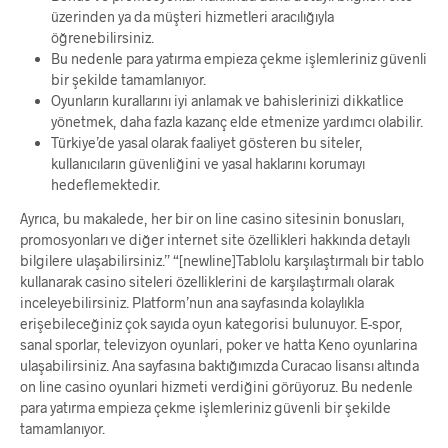
üzerinden ya da müşteri hizmetleri aracılığıyla
öğrenebilirsiniz.
Bu nedenle para yatırma empieza çekme işlemleriniz güvenli
bir şekilde tamamlanıyor.
Oyunların kurallarını iyi anlamak ve bahislerinizi dikkatlice
yönetmek, daha fazla kazanç elde etmenize yardımcı olabilir.
Türkiye’de yasal olarak faaliyet gösteren bu siteler,
kullanıcıların güvenliğini ve yasal haklarını korumayı
hedeflemektedir.
Ayrıca, bu makalede, her bir on line casino sitesinin bonusları,
promosyonları ve diğer internet site özellikleri hakkında detaylı
bilgilere ulaşabilirsiniz.” “[newline]Tablolu karşılaştırmalı bir tablo
kullanarak casino siteleri özelliklerini de karşılaştırmalı olarak
inceleyebilirsiniz. Platform’nun ana sayfasında kolaylıkla
erişebileceğiniz çok sayıda oyun kategorisi bulunuyor. E-spor,
sanal sporlar, televizyon oyunlari, poker ve hatta Keno oyunlarina
ulaşabilirsiniz. Ana sayfasına baktığımızda Curacao lisansı altında
on line casino oyunlari hizmeti verdiğini görüyoruz. Bu nedenle
para yatırma empieza çekme işlemleriniz güvenli bir şekilde
tamamlanıyor.