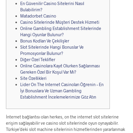
En Güvenilir Casino Sitelerini Nasıl
Bulabilirim?
Matadorbet Casino
Casino Sitelerinde Müşteri Destek Hizmeti
Online Gambling Establishment Sitelerinde
Hangi Oyunlar Bulunur?
Bonus Kodları Ve Çekilişler
Slot Sitelerinde Hangi Bonuslar Ve
Promosyonlar Bulunur?
Diğer Özel Teklifler
Online Casinolara Kayıt Olurken Sağlanması
Gereken Özel Bir Koşul Var Mı?
Site Özellikleri
Lider On The Internet Casinoları Öğrenin – En
İyi Bonuslara Ve Uzman Gambling
Establishment İncelemelerimize Göz Atın
İnternet bağlantısı olan herkes, on the internet slot sitelerine
erişim sağlayabilir ve casino slot sitelerinde oyun oynayabilir.
Türkiye’deki slot machine sitelerinin hizmetlerinden yararlanmak