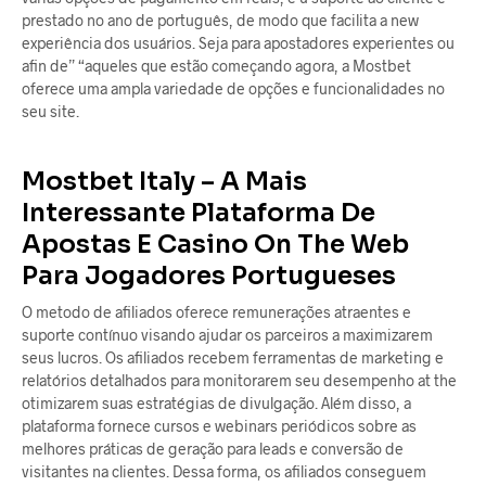
prestado no ano de português, de modo que facilita a new
experiência dos usuários. Seja para apostadores experientes ou
afin de” “aqueles que estão começando agora, a Mostbet
oferece uma ampla variedade de opções e funcionalidades no
seu site.
Mostbet Italy – A Mais
Interessante Plataforma De
Apostas E Casino On The Web
Para Jogadores Portugueses
O metodo de afiliados oferece remunerações atraentes e
suporte contínuo visando ajudar os parceiros a maximizarem
seus lucros. Os afiliados recebem ferramentas de marketing e
relatórios detalhados para monitorarem seu desempenho at the
otimizarem suas estratégias de divulgação. Além disso, a
plataforma fornece cursos e webinars periódicos sobre as
melhores práticas de geração para leads e conversão de
visitantes na clientes. Dessa forma, os afiliados conseguem