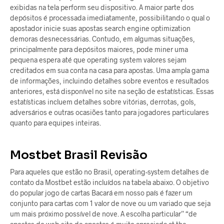
exibidas na tela perform seu dispositivo. A maior parte dos
depósitos é processada imediatamente, possibilitando o qual o
apostador inicie suas apostas search engine optimization
demoras desnecessárias. Contudo, em algumas situações,
principalmente para depósitos maiores, pode miner uma
pequena espera até que operating system valores sejam
creditados em sua conta na casa para apostas. Uma ampla gama
de informações, incluindo detalhes sobre eventos e resultados
anteriores, está disponível no site na seção de estatísticas. Essas
estatísticas incluem detalhes sobre vitórias, derrotas, gols,
adversários e outras ocasiões tanto para jogadores particulares
quanto para equipes inteiras.
Mostbet Brasil Revisão
Para aqueles que estão no Brasil, operating-system detalhes de
contato da Mostbet estão incluídos na tabela abaixo. O objetivo
do popular jogo de cartas Bacará em nosso país é fazer um
conjunto para cartas com 1 valor de nove ou um variado que seja
um mais próximo possível de nove. A escolha particular” “de