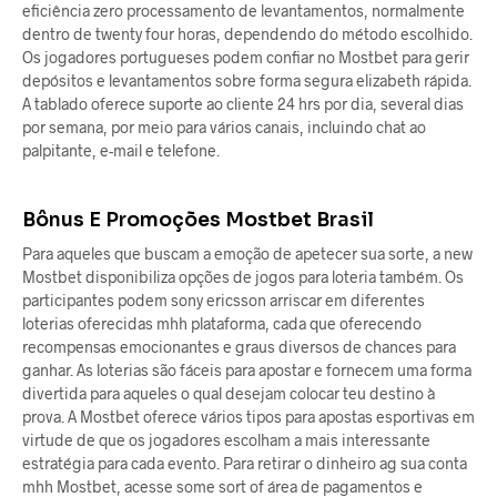
eficiência zero processamento de levantamentos, normalmente
dentro de twenty four horas, dependendo do método escolhido.
Os jogadores portugueses podem confiar no Mostbet para gerir
depósitos e levantamentos sobre forma segura elizabeth rápida.
A tablado oferece suporte ao cliente 24 hrs por dia, several dias
por semana, por meio para vários canais, incluindo chat ao
palpitante, e-mail e telefone.
Bônus E Promoções Mostbet Brasil
Para aqueles que buscam a emoção de apetecer sua sorte, a new
Mostbet disponibiliza opções de jogos para loteria também. Os
participantes podem sony ericsson arriscar em diferentes
loterias oferecidas mhh plataforma, cada que oferecendo
recompensas emocionantes e graus diversos de chances para
ganhar. As loterias são fáceis para apostar e fornecem uma forma
divertida para aqueles o qual desejam colocar teu destino à
prova. A Mostbet oferece vários tipos para apostas esportivas em
virtude de que os jogadores escolham a mais interessante
estratégia para cada evento. Para retirar o dinheiro ag sua conta
mhh Mostbet, acesse some sort of área de pagamentos e