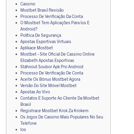
Cassino
Mostbet Brasil Revisão
Processo De Verificação Da Conta
O Mostbet Tem Aplicações Para Ios E
Android?
Política De Segurança
Apostas Esportivas Virtuais
Aplikace Mostbet
Mostbet – Site Oficial De Cassino Online
Elizabeth Apostas Esportivas
Stáhnout Soubor Apk Pro Android
Processo De Verificação De Conta
Aceite Os Bônus Mostbet Agora
Versão Do Site Móvel Mostbet
Apostas Ao Vivo
Contatos E Suporte Ao Cliente Da Mostbet
Brasil
Registrace Mostbet Krok Za Krokem
Os Jogos De Cassino Mais Populares No Seu
Telefone
Ios