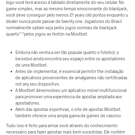
logo você terá acesso à tablado diretamente do seu celular. No
game simples, mas ao mesmo tempo emocionante do blackjack,
você deve conseguir pelo menos 21 years old pontos enquanto u
dealer nunca pode passar de twenty-one. Jogadores do Brasil
normalmente optam seja pelos jogos normais de blackjack
quanto” “pelos jogos ao festón na Mostbet.
Embora não venha a ser tão popular quanto o futebol, o
beisebol ainda encontra seu espaço entre os apostadores
de uma Mostbet.
Antes de implementar, é essencial permitir the instalação
de aplicativos provenientes de amalgames não certificadas
not any seu dispositivo.
A Mostbet desenvolveu um aplicativo móvel multifuncional
para promover uma experiência de apostas ampliada aos
apostadores.
Além das apostas esportivas, o site de apostas Mostbet
também oferece uma ampla gama de games de cassino.
Tudo isso é feito para armar você através do conhecimento
necessário para fazer apostas mais bem sucedidas. Ele contém