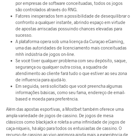
por empresas de software conceituadas, todos os jogos
são controlados através do RNG.
Fatores inesperados tem a possibilidade de desequilibrar o
confronto a qualquer instante, abrindo espaço em virtude
de apostas arriscadas possuindo chances elevadas para
sucesso.
A plataforma opera sob uma licença da Curaçao eGaming,
uma das autoridades de licenciamento mais conceituadas
mhh indústria de jogos on-line.
Se você tiver qualquer problema com seu depósito, saque,
segurança ou qualquer outra coisa, a squadra de
atendimento ao cliente fará tudo o que estiver ao seu zona
de influencia para ajudá-lo.
Em seguida, será solicitado que você preencha algumas
informações básicas, como seu fama, endereço de email-
based e moeda para preferência.
Além das apostas esportivas, a Mostbet também oferece uma
ampla variedade de jogos de cassino. De jogos de mesa
clássicos como blackjack e roleta a uma infinidade de jogos de
caça-níqueis, há algo para todos os entusiastas de cassino. O
recurso de cassino ao vivo aprimora ainda mais a experiência de