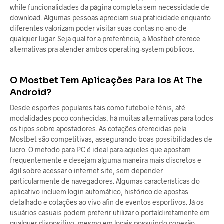
while funcionalidades da página completa sem necessidade de
download. Algumas pessoas apreciam sua praticidade enquanto
diferentes valorizam poder visitar suas contas no ano de
qualquer lugar. Seja qual for a preferência, a Mostbet oferece
alternativas pra atender ambos operating-system públicos.
O Mostbet Tem Aplicações Para Ios At The
Android?
Desde esportes populares tais como futebol e tênis, até
modalidades poco conhecidas, há muitas alternativas para todos
os tipos sobre apostadores. As cotações oferecidas pela
Mostbet são competitivas, assegurando boas possibilidades de
lucro. O metodo para PC é ideal para aqueles que apostam
frequentemente e desejam alguma maneira mais discretos e
ágil sobre acessar o internet site, sem depender
particularmente de navegadores. Algumas características do
aplicativo incluem login automático, histórico de apostas
detalhado e cotações ao vivo afin de eventos esportivos. Já os
usuários casuais podem preferir utilizar o portaldiretamente em
qualquer dispositivo, mesmo em locais possuindo conexão