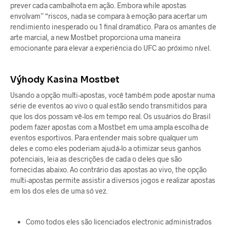
prever cada cambalhota em ação. Embora while apostas
envolvam” “riscos, nada se compara à emoção para acertar um
rendimiento inesperado ou 1 final dramático. Para os amantes de
arte marcial, a new Mostbet proporciona uma maneira
emocionante para elevar a experiência do UFC ao próximo nível.
Výhody Kasina Mostbet
Usando a opção multi-apostas, você também pode apostar numa
série de eventos ao vivo o qual estão sendo transmitidos para
que los dos possam vê-los em tempo real. Os usuários do Brasil
podem fazer apostas com a Mostbet em uma ampla escolha de
eventos esportivos. Para entender mais sobre qualquer um
deles e como eles poderiam ajudá-lo a otimizar seus ganhos
potenciais, leia as descrições de cada o deles que são
fornecidas abaixo. Ao contrário das apostas ao vivo, the opção
multi-apostas permite assistir a diversos jogos e realizar apostas
em los dos eles de uma só vez.
Como todos eles são licenciados electronic administrados