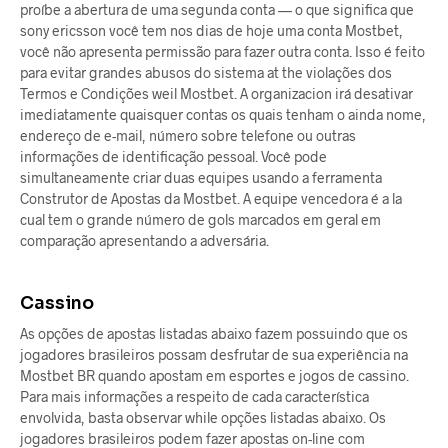
proíbe a abertura de uma segunda conta — o que significa que
sony ericsson você tem nos dias de hoje uma conta Mostbet,
você não apresenta permissão para fazer outra conta. Isso é feito
para evitar grandes abusos do sistema at the violações dos
Termos e Condições weil Mostbet. A organizacion irá desativar
imediatamente quaisquer contas os quais tenham o ainda nome,
endereço de e-mail, número sobre telefone ou outras
informações de identificação pessoal. Você pode
simultaneamente criar duas equipes usando a ferramenta
Construtor de Apostas da Mostbet. A equipe vencedora é a la
cual tem o grande número de gols marcados em geral em
comparação apresentando a adversária.
Cassino
As opções de apostas listadas abaixo fazem possuindo que os
jogadores brasileiros possam desfrutar de sua experiência na
Mostbet BR quando apostam em esportes e jogos de cassino.
Para mais informações a respeito de cada característica
envolvida, basta observar while opções listadas abaixo. Os
jogadores brasileiros podem fazer apostas on-line com